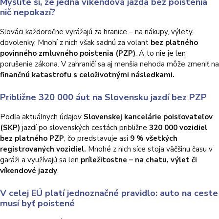
Myslíte si, že jedna víkendová jazda bez poistenia
nič nepokazí?
Slováci každoročne vyrážajú za hranice – na nákupy, výlety,
dovolenky.
Mnohí z nich však sadnú za volant
bez platného
povinného zmluvného poistenia (PZP)
.
A to nie je len
porušenie zákona.
V zahraničí sa aj menšia nehoda môže zmeniť na
finančnú katastrofu s celoživotnými následkami.
Približne 320 000 áut na Slovensku jazdí bez PZP
Podľa aktuálnych údajov
Slovenskej kancelárie poisťovateľov
(SKP)
jazdí po slovenských cestách približne
320 000 vozidiel
bez platného PZP
, čo predstavuje asi
9 % všetkých
registrovaných vozidiel.
Mnohé z nich síce stoja väčšinu času v
garáži a využívajú sa len
príležitostne – na chatu, výlet či
víkendové jazdy
.
V celej EÚ platí jednoznačné pravidlo: auto na ceste
musí byť poistené