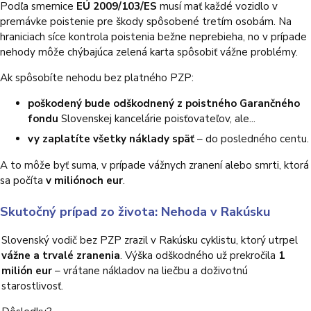
Podľa smernice
EÚ 2009/103/ES
musí mať každé vozidlo v
premávke poistenie pre škody spôsobené tretím osobám.
Na
hraniciach síce kontrola poistenia bežne neprebieha, no v prípade
nehody môže chýbajúca zelená karta spôsobiť vážne problémy.
Ak spôsobíte nehodu bez platného PZP:
poškodený bude odškodnený z poistného Garančného
fondu
Slovenskej kancelárie poisťovateľov, ale...
vy zaplatíte všetky náklady späť
– do posledného centu.
A to môže byť suma, v prípade vážnych zranení alebo smrti, ktorá
sa počíta
v miliónoch eur
.
Skutočný prípad zo života: Nehoda v Rakúsku
Slovenský vodič bez PZP zrazil v Rakúsku cyklistu, ktorý utrpel
vážne a trvalé zranenia
. Výška odškodného už prekročila
1
milión eur
– vrátane nákladov na liečbu a doživotnú
starostlivosť.