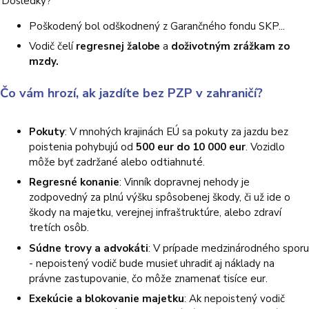
Dôsledky?
Poškodený bol odškodnený z Garančného fondu SKP...
Vodič čelí
regresnej žalobe
a
doživotným zrážkam zo
mzdy.
Čo vám hrozí, ak jazdíte bez PZP v zahraničí?
Pokuty
: V mnohých krajinách EÚ sa pokuty za jazdu bez
poistenia pohybujú od
500 eur do 10 000 eur
. Vozidlo
môže byť zadržané alebo odtiahnuté.
Regresné konanie
: Vinník dopravnej nehody je
zodpovedný za plnú výšku spôsobenej škody, či už ide o
škody na majetku, verejnej infraštruktúre, alebo zdraví
tretích osôb.
Súdne trovy a advokáti
: V prípade medzinárodného sporu
- nepoistený vodič bude musieť uhradiť aj náklady na
právne zastupovanie, čo môže znamenať tisíce eur.
Exekúcie a blokovanie majetku
: Ak nepoistený vodič