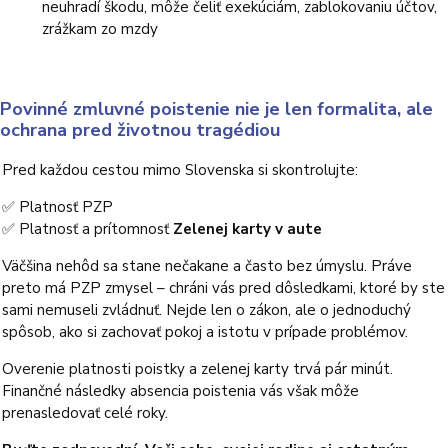
neuhradí škodu, môže čeliť exekúciám, zablokovaniu účtov,
zrážkam zo mzdy
Povinné zmluvné poistenie nie je len formalita, ale
ochrana pred životnou tragédiou
Pred každou cestou mimo Slovenska si skontrolujte:
✅ Platnosť PZP
✅ Platnosť a prítomnosť
Zelenej karty v aute
Väčšina nehôd sa stane nečakane a často bez úmyslu. Práve
preto má PZP zmysel – chráni vás pred dôsledkami, ktoré by ste
sami nemuseli zvládnuť. Nejde len o zákon, ale o jednoduchý
spôsob,
ako si zachovať pokoj a istotu v prípade problémov.
Overenie platnosti poistky a zelenej karty trvá pár minút.
Finančné následky absencia poistenia vás však môže
prenasledovať celé roky.