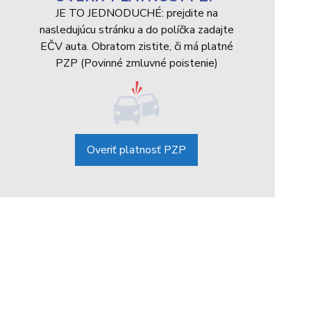
JE TO JEDNODUCHÉ: prejdite na
nasledujúcu stránku a do políčka zadajte
EČV auta. Obratom zistite, či má platné
PZP (Povinné zmluvné poistenie)
Overiť platnosť PZP