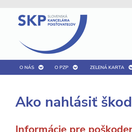
O NÁS
O PZP
ZELENÁ KARTA
Ako nahlásiť ško
Informácie pre poškode