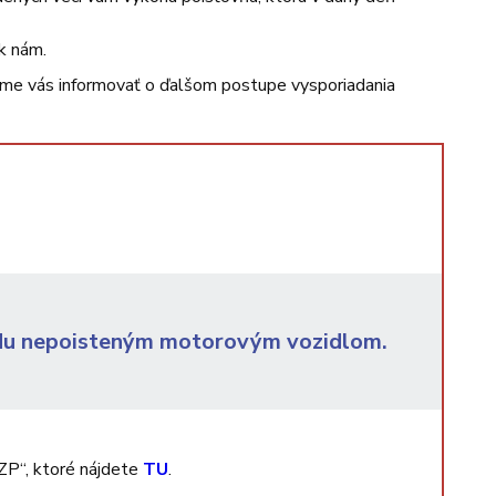
k nám.
me vás informovať o ďalšom postupe vysporiadania
odu nepoisteným motorovým vozidlom.
ZP“, ktoré nájdete
TU
.