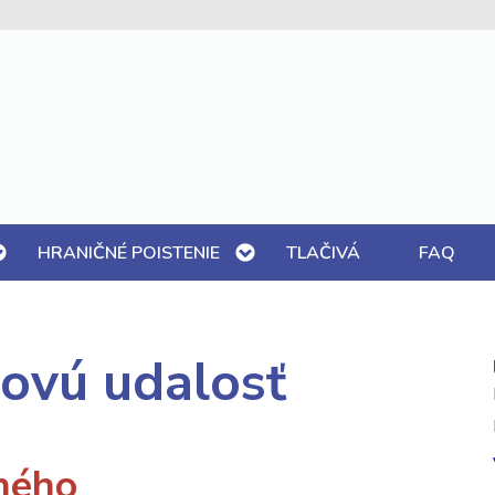
HRANIČNÉ POISTENIE
TLAČIVÁ
FAQ
dovú udalosť
ného