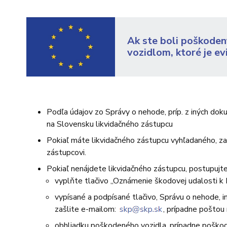
Ak ste boli poškode
vozidlom, ktoré je ev
Podľa údajov zo Správy o nehode, príp. z iných do
na Slovensku likvidačného zástupcu
Pokiaľ máte likvidačného zástupcu vyhľadaného, za
zástupcovi.
Pokiaľ nenájdete likvidačného zástupcu, postupujt
vyplňte tlačivo „Oznámenie škodovej udalosti k
vypísané a podpísané tlačivo, Správu o nehode, in
zašlite e-mailom:
, prípadne poštou 
obhliadku poškodeného vozidla, prípadne poškod