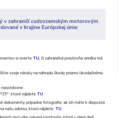
ný v zahraničí cudzozemským motorovým
idované v krajine Európskej únie:
kumentov si overte
TU,
či zahraničná poisťovňa vinníka má
šlite svoje nároky na náhradu škody priamo likvidačnému
e nasledovne:
 PZP“, ktoré nájdete
TU
.
é dokumenty, prípadne fotografie, ak ich máte k dispozícii
na našu adresu, ktorú nájdete:
TU
.
ených vecí vám vykoná poisťovňa, ktorá v daný deň