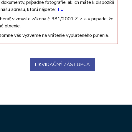
dokumenty, prípadne fotografie, ak ich máte k dispozícii
našu adresu, ktorú nájdete:
TU
rať v zmysle zákona č. 381/2001 Z. z. a v prípade, že
é plnenie.
omne vás vyzveme na vrátenie vyplateného plnenia.
LIKVIDAČNÝ ZÁSTUPCA