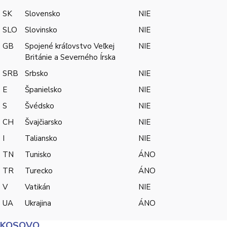
SK
Slovensko
NIE
SLO
Slovinsko
NIE
GB
Spojené kráľovstvo Veľkej
NIE
Británie a Severného Írska
SRB
Srbsko
NIE
E
Španielsko
NIE
S
Švédsko
NIE
CH
Švajčiarsko
NIE
I
Taliansko
NIE
TN
Tunisko
ÁNO
TR
Turecko
ÁNO
V
Vatikán
NIE
UA
Ukrajina
ÁNO
KOSOVO