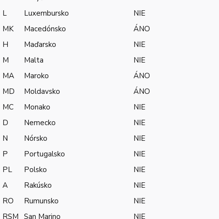
L
Luxembursko
NIE
MK
Macedónsko
ÁNO
H
Maďarsko
NIE
M
Malta
NIE
MA
Maroko
ÁNO
MD
Moldavsko
ÁNO
MC
Monako
NIE
D
Nemecko
NIE
N
Nórsko
NIE
P
Portugalsko
NIE
PL
Polsko
NIE
A
Rakúsko
NIE
RO
Rumunsko
NIE
RSM
San Marino
NIE