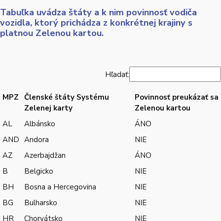
Tabuľka uvádza štáty a k nim povinnosť vodiča
vozidla, ktorý prichádza z konkrétnej krajiny s
platnou Zelenou kartou.
Hľadať:
MPZ
Členské štáty Systému
Povinnosť preukázať sa
Zelenej karty
Zelenou kartou
AL
Albánsko
ÁNO
AND
Andora
NIE
AZ
Azerbajdžan
ÁNO
B
Belgicko
NIE
BH
Bosna a Hercegovina
NIE
BG
Bulharsko
NIE
HR
Chorvátsko
NIE