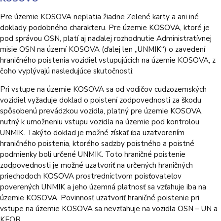
Pre územie KOSOVA neplatia žiadne Zelené karty a ani iné
doklady podobného charakteru. Pre územie KOSOVA, ktoré je
pod správou OSN, platí aj naďalej rozhodnutie Administratívnej
misie OSN na území KOSOVA (ďalej len „UNMIK“) o zavedení
hraničného poistenia vozidiel vstupujúcich na územie KOSOVA, z
čoho vyplývajú nasledujúce skutočnosti:
Pri vstupe na územie KOSOVA sa od vodičov cudzozemských
vozidiel vyžaduje doklad o poistení zodpovednosti za škodu
spôsobenú prevádzkou vozidla, platný pre územie KOSOVA,
nutný k umožneniu vstupu vozidla na územie pod kontrolou
UNMIK. Takýto doklad je možné získať iba uzatvorením
hraničného poistenia, ktorého sadzby poistného a poistné
podmienky boli určené UNMIK. Toto hraničné poistenie
zodpovednosti je možné uzatvoriť na určených hraničných
priechodoch KOSOVA prostredníctvom poisťovateľov
poverených UNMIK a jeho územná platnosť sa vzťahuje iba na
územie KOSOVA. Povinnosť uzatvoriť hraničné poistenie pri
vstupe na územie KOSOVA sa nevzťahuje na vozidla OSN – UN a
KFOR.