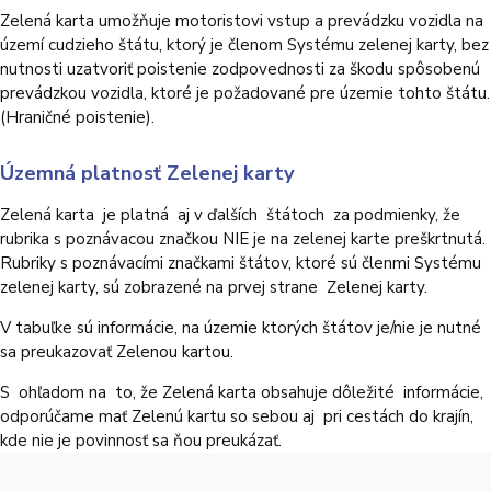
Zelená karta umožňuje motoristovi vstup a prevádzku vozidla na
území cudzieho štátu, ktorý je členom Systému zelenej karty, bez
nutnosti uzatvoriť poistenie zodpovednosti za škodu spôsobenú
prevádzkou vozidla, ktoré je požadované pre územie tohto štátu.
(Hraničné poistenie).
Územná platnosť Zelenej karty
Zelená karta je platná aj v ďalších štátoch za podmienky, že
rubrika s poznávacou značkou NIE je na zelenej karte preškrtnutá.
Rubriky s poznávacími značkami štátov, ktoré sú členmi Systému
zelenej karty, sú zobrazené na prvej strane Zelenej karty.
V tabuľke sú informácie, na územie ktorých štátov je/nie je nutné
sa preukazovať Zelenou kartou.
S ohľadom na to, že Zelená karta obsahuje dôležité informácie,
odporúčame mať Zelenú kartu so sebou aj pri cestách do krajín,
kde nie je povinnosť sa ňou preukázať.