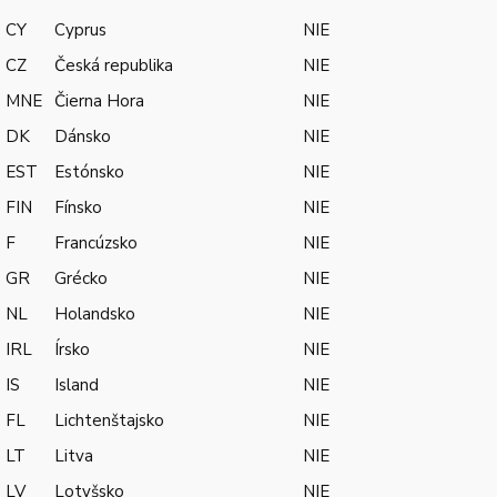
CY
Cyprus
NIE
CZ
Česká republika
NIE
MNE
Čierna Hora
NIE
DK
Dánsko
NIE
EST
Estónsko
NIE
FIN
Fínsko
NIE
F
Francúzsko
NIE
GR
Grécko
NIE
NL
Holandsko
NIE
IRL
Írsko
NIE
IS
Island
NIE
FL
Lichtenštajsko
NIE
LT
Litva
NIE
LV
Lotyšsko
NIE