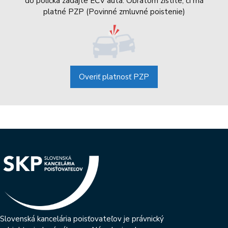
do políčka zadajte EČV auta. Obratom zistite, či má
platné PZP (Povinné zmluvné poistenie)
Overiť platnosť PZP
Slovenská kancelária poisťovateľov je právnický