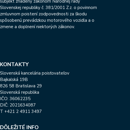
subjekt zriadený zákonom Národnej rady
Slovenskej republiky č. 381/2001 Z.z. o povinnom
zmluvnom poistení zodpovednosti za škodu
spôsobenú prevádzkou motorového vozidla a o
zmene a doplnení niektorých zákonov.
KONTAKTY
Slovenská kancelária poisťovateľov
Bajkalská 19B
826 58 Bratislava 29
Slovenská republika
IČO: 36062235
DIČ: 2021634087
T
+421 2 4911 3497
DÔLEŽITÉ INFO