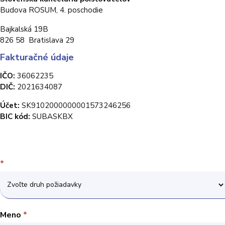
Budova ROSUM, 4. poschodie
Bajkalská 19B
826 58 Bratislava 29
Fakturačné údaje
IČO:
36062235
DIČ:
2021634087
Účet:
SK9102000000001573246256
BIC kód:
SUBASKBX
Kontaktny
*
formular
Meno
*