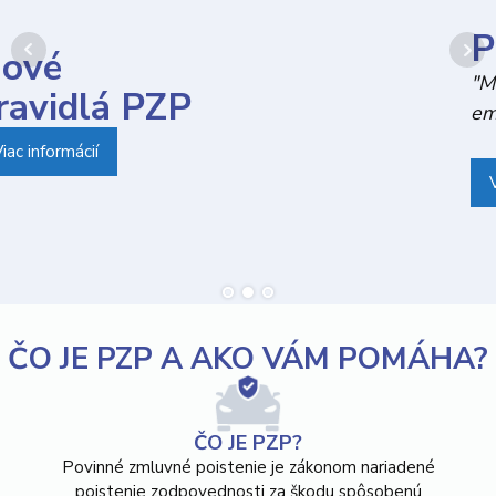
PZP
"Mať platné PZP je vyjadrením rešpektu a
empatie. Nie iba zákonná povinnosť."
Viac informácií
ČO JE PZP A AKO VÁM POMÁHA?
ČO JE PZP?
Povinné zmluvné poistenie je zákonom nariadené
poistenie zodpovednosti za škodu spôsobenú