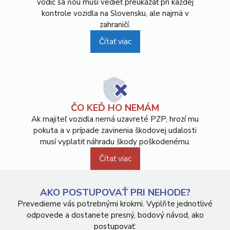
vodič sa ňou musí vedieť preukázať pri každej
kontrole vozidla na Slovensku, ale najmä v
zahraničí.
Čítať viac
ČO KEĎ HO NEMÁM
Ak majiteľ vozidla nemá uzavreté PZP, hrozí mu
pokuta a v prípade zavinenia škodovej udalosti
musí vyplatiť náhradu škody poškodenému.
Čítať viac
AKO POSTUPOVAŤ PRI NEHODE?
Prevedieme vás potrebnými krokmi. Vyplňte jednotlivé
odpovede a dostanete presný, bodový návod, ako
postupovať: